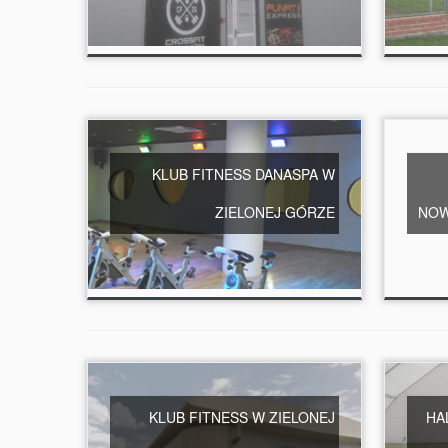
KLUB FITNESS DANASPA W
ZIELONEJ GÓRZE
NOW
KLUB FITNESS W ZIELONEJ
HA