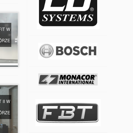
FIT W
ÓRZE
 II W
ÓRZE