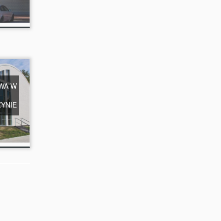
WA W
YNIE