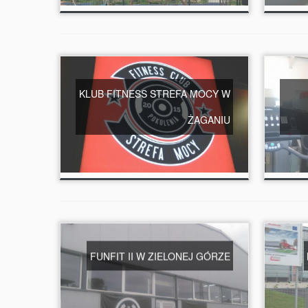
KLUB FITNESS STREFA MOCY W
ŻAGANIU
FUNFIT II W ZIELONEJ GÓRZE