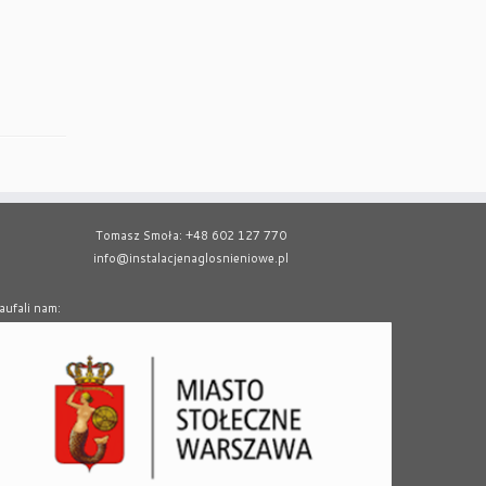
Tomasz Smoła: +48 602 127 770
info@instalacjenaglosnieniowe.pl
aufali nam: