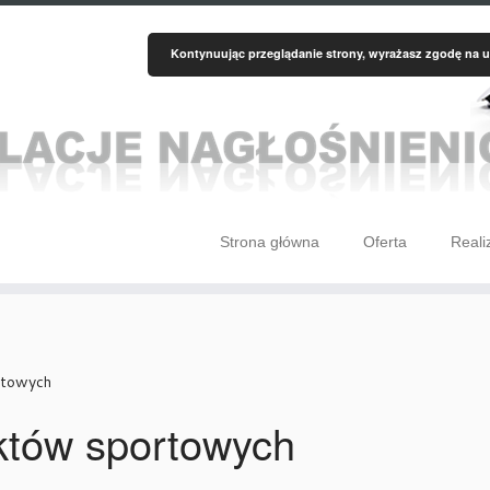
cookie-law/class-frontend.php
on line
106
Kontynuując przeglądanie strony, wyrażasz zgodę na u
Strona główna
Oferta
Reali
rtowych
któw sportowych