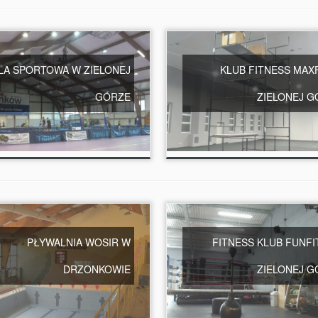
LA SPORTOWA W ZIELONEJ
KLUB FITNESS MAX
GÓRZE
ZIELONEJ G
PŁYWALNIA WOSIR W
FITNESS KLUB FUNFIT
DRZONKOWIE
ZIELONEJ G