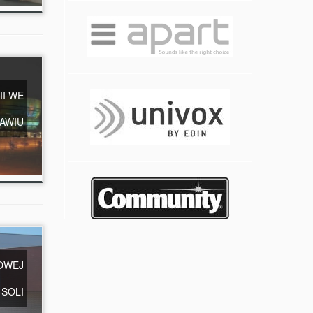
II WE
AWIU
OWEJ
SOLI