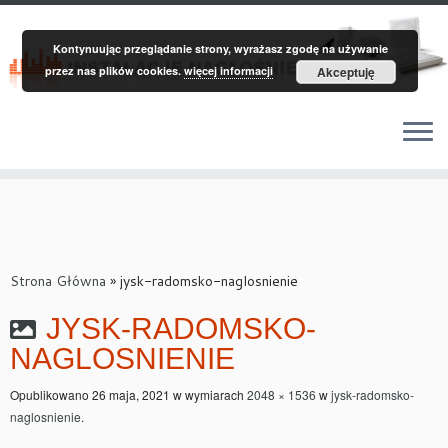
Warning
: A non-numeric value encountered in
/wp-content/plugins/eu-
Kontynuując przeglądanie strony, wyrażasz zgodę na używanie
cookie-law/class-frontend.php
on line
106
przez nas plików cookies.
więcej informacji
Akceptuję
Skip
to
content
Strona Główna
»
jysk-radomsko-naglosnienie
JYSK-RADOMSKO-
NAGLOSNIENIE
Opublikowano
26 maja, 2021
w wymiarach
2048 × 1536
w
jysk-radomsko-
naglosnienie
.